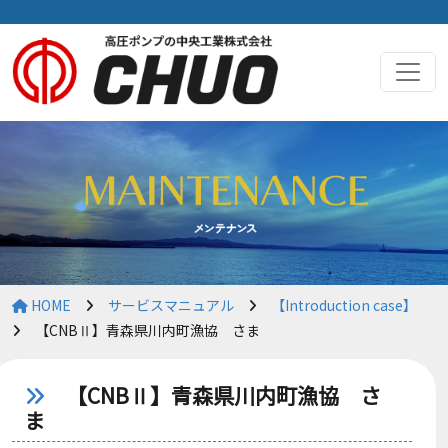
HOME
サービスマニュアル
【Introduction case】
【CNBⅡ】青森県川内町漁協 さま
【CNBⅡ】青森県川内町漁協 さ
ま