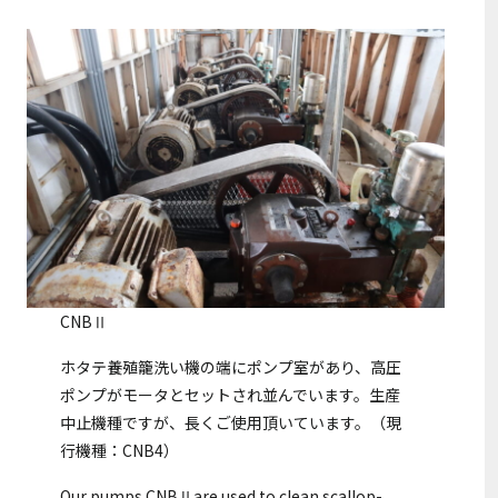
CNBⅡ
ホタテ養殖籠洗い機の端にポンプ室があり、高圧
ポンプがモータとセットされ並んでいます。生産
中止機種ですが、長くご使用頂いています。（現
行機種：CNB4）
Our pumps CNBⅡare used to clean scallop-