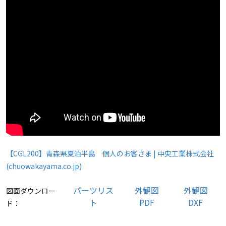
【CGL200】青森県夏泊半島 個人のお客さま | 中央工業株式会社
(chuowakayama.co.jp)
パーツリス
外観図
外観図
図面ダウンロー
ト
PDF
DXF
ド：