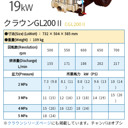
クラウンGL200Ⅱ
CGL200Ⅱ
●寸法(Size) (LxWxH) ： 732 × 504 × 585 mm
●重量(Weight) ： 109 kg
回転数(Revolution)
500
550
600
650
700
rpm
排液量(Discharge)
155
171
186
202
217
L/min
圧力(Pressure)
所要馬力 kW（PS）
7.3（9.8
8.1（11
8.8（12
9.6（13
10（14
2 MPa
）
）
）
）
）
15（20
3 MPa
11（15）
12（16）
13（18）
14（19）
）
4 MPa
15（20）
16（22）
18（24）
5 MPa
18（24）
※
クラウンシリーズページ
にも掲載しています。チャンバはオプシ