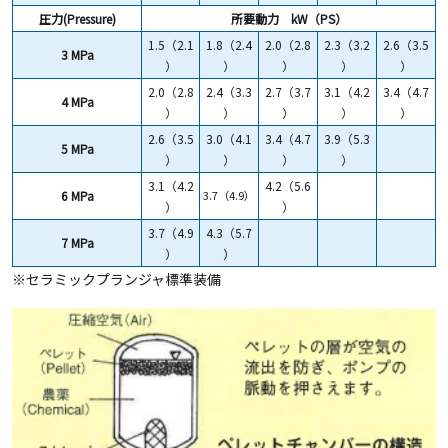
圧力(Pressure)
所要動力 kW（PS）
1.5（2.1
1.8（2.4
2.0（2.8
2.3（3.2
2.6（3.5
3 MPa
）
）
）
）
）
2.0（2.8
2.4（3.3
2.7（3.7
3.1（4.2
3.4（4.7
4 MPa
）
）
）
）
）
2.6（3.5
3.0（4.1
3.4（4.7
3.9（5.3
5 MPa
）
）
）
）
3.1（4.2
4.2（5.6
6 MPa
3.7（4.9）
）
）
3.7（4.9
4.3（5.7
7 MPa
）
）
※セラミックプランジャ標準装備