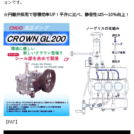
ョンです。
☆円錐弁採用で容積効率UP！平弁に比べ、静音性は5～10％向上！
【PAT】