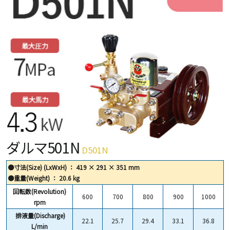
ダルマ501N
D501N
●寸法(Size) (LxWxH) ： 419 × 291 × 351 mm
●重量(Weight) ： 20.6 kg
回転数(Revolution)
600
700
800
900
1000
rpm
排液量(Discharge)
22.1
25.7
29.4
33.1
36.8
L/min