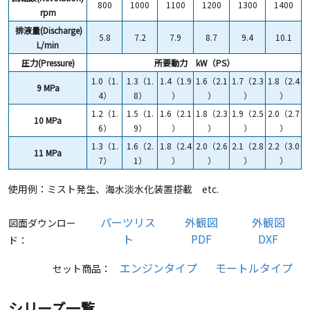
800
1000
1100
1200
1300
1400
rpm
排液量(Discharge)
5.8
7.2
7.9
8.7
9.4
10.1
L/min
圧力(Pressure)
所要動力 kW（PS）
1.0（1.
1.3（1.
1.4（1.9
1.6（2.1
1.7（2.3
1.8（2.4
9 MPa
4）
8）
）
）
）
）
1.2（1.
1.5（1.
1.6（2.1
1.8（2.3
1.9（2.5
2.0（2.7
10 MPa
6）
9）
）
）
）
）
1.3（1.
1.6（2.
1.8（2.4
2.0（2.6
2.1（2.8
2.2（3.0
11 MPa
7）
1）
）
）
）
）
使用例：ミスト発生、海水淡水化装置搭載 etc.
パーツリス
外観図
外観図
図面ダウンロー
ト
PDF
DXF
ド：
エンジンタイプ
モートルタイプ
セット商品：
シリーズ一覧