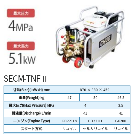
SECM-TNFⅡ
寸法(Size)(LxWxH) mm
870 × 380 × 450
重量(Weight)
kg
47
50
46.5
最大圧力(Max Pressure) MPa
4
3.5
排液量(Discharge) L/min
41
41
エンジン(Engine Type)
GB221LN
GB221LL
GX200
スタート方式
リコイル
セル＆リコイル
リコイル