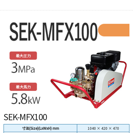
SEK-MFX100
寸法(Size)(LxWxH) mm
1040 × 420 × 470