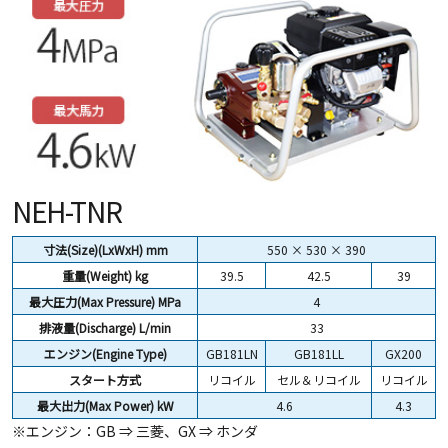
NEH-TNR
寸法(Size)(LxWxH) mm
550 × 530 × 390
重量(Weight)
kg
39.5
42.5
39
最大圧力(Max Pressure) MPa
4
排液量(Discharge) L/min
33
エンジン(Engine Type)
GB181LN
GB181LL
GX200
スタート方式
リコイル
セル＆リコイル
リコイル
最大出力(Max Power) kW
4.6
4.3
※エンジン：GB ⇒ 三菱、GX ⇒ ホンダ