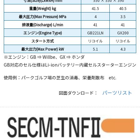
寸法(Size)(LxWxH) mm
550 × 530 × 390
重量(Weight) kg
41.5
40.5
最大圧力(Max Pressure) MPa
4
3.5
排液量(Discharge) L/min
41
41
エンジン(Engine Type)
GB221LN
GX200
スタート方式
リコイル
リコイル
最大出力(Max Power) kW
5.1
4.3
※エンジン：GB ⇒ Willbe、GX ⇒ ホンダ
GB対応のセル仕様はLi-ionバッテリー内蔵セルスターターエンジン
使用例：パークゴルフ場の芝生の消毒、栄養剤散布 etc.
パーツリスト
図面ダウンロード：