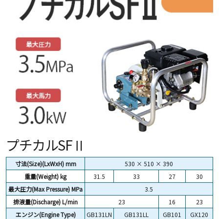
プチカルSFⅡ
寸法(Size)(LxWxH) mm
530 × 510 × 390
重量(Weight)
kg
31.5
33
27
30
最大圧力(Max Pressure) MPa
3.5
排液量(Discharge) L/min
23
16
23
エンジン(Engine Type)
GB131LN
GB131LL
GB101
GX120