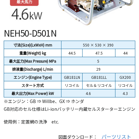
NEH50-D501N
寸法(Size)(LxWxH) mm
550 × 530 × 390
重量(Weight) kg
44.5
47.5
44
最大圧力(Max Pressure) MPa
5
排液量(Discharge) L/min
29
エンジン(Engine Type)
GB181LN
GB181LL
GX200
スタート方式
リコイル
セル＆リコイル
リコイル
最大出力(Max Power) kW
4.6
4.3
※エンジン：GB ⇒ Willbe、GX ⇒ ホンダ
GB対応のセル仕様はLi-ionバッテリー内蔵セルスターターエンジン
使用例：定置網の洗浄 etc.
パーツリスト
図面ダウンロード：