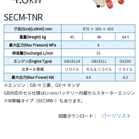
SECM-TNR
寸法(Size)(LxWxH) mm
870 × 380 × 450
重量(Weight)
kg
45
48
44.5
最大圧力(Max Pressure) MPa
4
排液量(Discharge) L/min
33
エンジン(Engine Type)
GB181LN
GB181LL
GX200
スタート方式
リコイル
セル＆リコイル
リコイル
最大出力(Max Power) kW
4.6
4.3
※エンジン：GB ⇒ 三菱、GX ⇒ ホンダ
GB対応のセル仕様はLi-ionバッテリー内蔵セルスターターエンジン
※W車輪タイプ（SECMW-）もあります。
パーツリスト
図面ダウンロード：