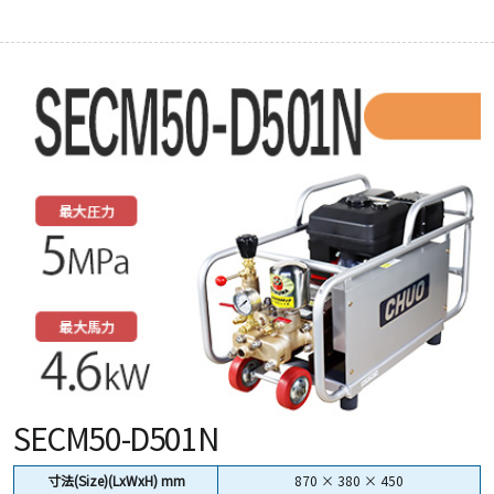
SECM50-D501N
寸法(Size)(LxWxH) mm
870 × 380 × 450