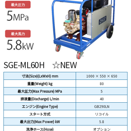
SGE-ML60H ☆NEW
寸法(Size)(LxWxH) mm
1000 × 550 × 650
重量(Weight) kg
80
最大圧力(Max Pressure) MPa
5
排液量(Discharge) L/min
40
エンジン(Engine Type)
GB290LN
スタート方式
リコイル
最大出力(Max Power) kW
5.8
洗浄ホース(Hose)
オプション