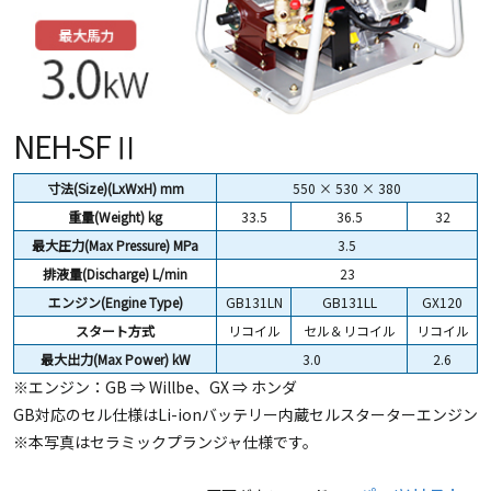
NEH-SFⅡ
寸法(Size)(LxWxH) mm
550 × 530 × 380
重量(Weight)
kg
33.5
36.5
32
最大圧力(Max Pressure) MPa
3.5
排液量(Discharge) L/min
23
エンジン(Engine Type)
GB131LN
GB131LL
GX120
スタート方式
リコイル
セル＆リコイル
リコイル
最大出力(Max Power) kW
3.0
2.6
※エンジン：GB ⇒ Willbe、GX ⇒ ホンダ
GB対応のセル仕様はLi-ionバッテリー内蔵セルスターターエンジン
※本写真はセラミックプランジャ仕様です。