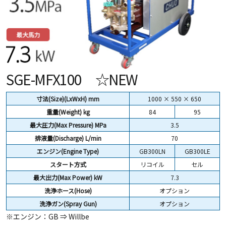
SGE-MFX100 ☆NEW
寸法(Size)(LxWxH) mm
1000 × 550 × 650
重量(Weight)
kg
84
95
最大圧力(Max Pressure) MPa
3.5
排液量(Discharge) L/min
70
エンジン(Engine Type)
GB300LN
GB300LE
スタート方式
リコイル
セル
最大出力(Max Power) kW
7.3
洗浄ホース(Hose)
オプション
洗浄ガン(Spray Gun)
オプション
※エンジン：GB ⇒ Willbe