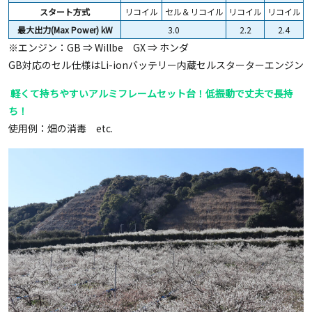
スタート方式
リコイル
セル＆リコイル
リコイル
リコイル
最大出力(Max Power) kW
3.0
2.2
2.4
※エンジン：GB ⇒ Willbe GX ⇒ ホンダ
GB対応のセル仕様はLi-ionバッテリー内蔵セルスターターエンジン
軽くて持ちやすいアルミフレームセット台！低振動で丈夫で長持
ち！
使用例：畑の消毒 etc.