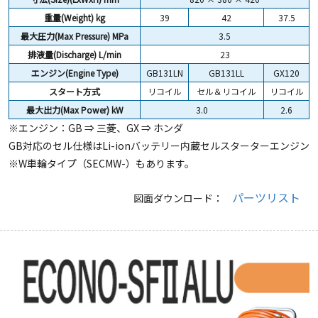
重量(Weight)
kg
39
42
37.5
最大圧力(Max Pressure) MPa
3.5
排液量(Discharge) L/min
23
エンジン(Engine Type)
GB131LN
GB131LL
GX120
スタート方式
リコイル
セル＆リコイル
リコイル
最大出力(Max Power) kW
3.0
2.6
※エンジン：GB ⇒ 三菱、GX ⇒ ホンダ
GB対応のセル仕様はLi-ionバッテリー内蔵セルスターターエンジン
※W車輪タイプ（SECMW-）もあります。
パーツリスト
図面ダウンロード：