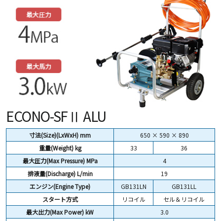
ECONO-SFⅡ ALU
寸法(Size)(LxWxH) mm
650 × 590 × 890
重量(Weight)
kg
33
36
最大圧力(Max Pressure) MPa
4
排液量(Discharge) L/min
19
エンジン(Engine Type)
GB131LN
GB131LL
スタート方式
リコイル
セル＆リコイル
最大出力(Max Power) kW
3.0