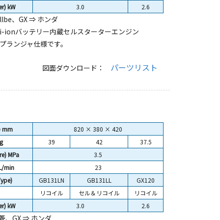
r) kW
3.0
2.6
lbe、GX ⇒ ホンダ
i-ionバッテリー内蔵セルスターターエンジン
プランジャ仕様です。
パーツリスト
図面ダウンロード：
) mm
820 × 380 × 420
g
39
42
37.5
e) MPa
3.5
L/min
23
ype)
GB131LN
GB131LL
GX120
リコイル
セル＆リコイル
リコイル
r) kW
3.0
2.6
菱、GX ⇒ ホンダ