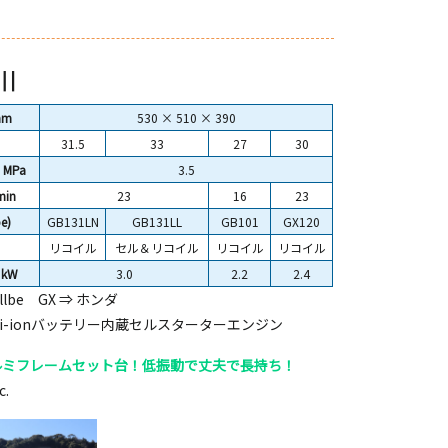
Ⅱ
mm
530 × 510 × 390
31.5
33
27
30
 MPa
3.5
min
23
16
23
e)
GB131LN
GB131LL
GB101
GX120
リコイル
セル＆リコイル
リコイル
リコイル
 kW
3.0
2.2
2.4
lbe GX ⇒ ホンダ
i-ionバッテリー内蔵セルスターターエンジン
ルミフレームセット台！低振動で丈夫で長持ち！
.