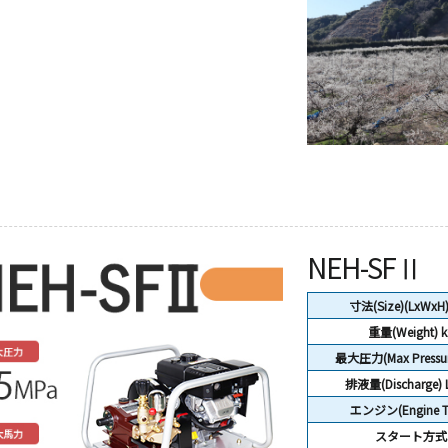
NEH-SFⅡ
寸法(Size)(LxWxH
重量(Weight)
k
最大圧力(Max Pressur
排液量(Discharge) 
エンジン(Engine T
スタート方式