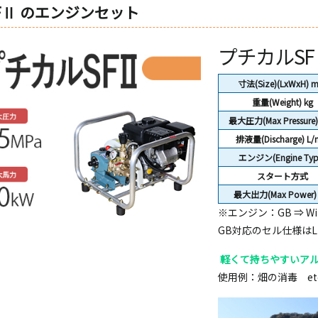
FⅡ のエンジンセット
プチカルSF
寸法(Size)(LxWxH) 
重量(Weight)
kg
最大圧力(Max Pressure)
排液量(Discharge) L/
エンジン(Engine Typ
スタート方式
最大出力(Max Power)
※エンジン：GB ⇒ Wil
GB対応のセル仕様はL
軽くて持ちやすいア
使用例：畑の消毒 etc