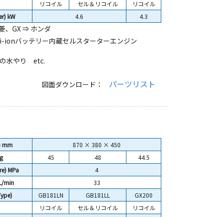
リコイル
セル＆リコイル
リコイル
r) kW
4.6
4.3
菱、GX ⇒ ホンダ
i-ionバッテリー内蔵セルスターターエンジン
水やり etc.
パーツリスト
図面ダウンロード：
) mm
870 × 380 × 450
g
45
48
44.5
e) MPa
4
L/min
33
ype)
GB181LN
GB181LL
GX200
リコイル
セル＆リコイル
リコイル