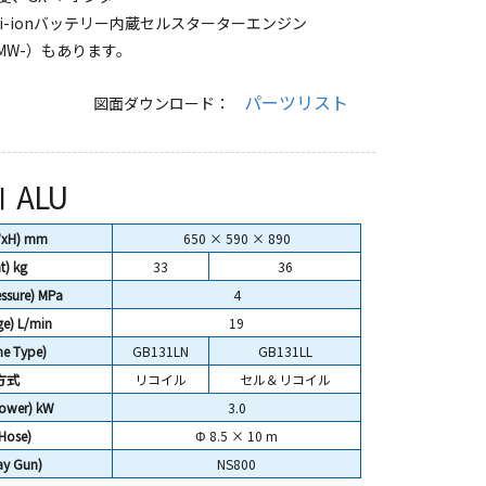
i-ionバッテリー内蔵セルスターターエンジン
MW-）もあります。
パーツリスト
図面ダウンロード：
 ALU
WxH) mm
650 × 590 × 890
t)
kg
33
36
sure) MPa
4
e) L/min
19
 Type)
GB131LN
GB131LL
方式
リコイル
セル＆リコイル
wer) kW
3.0
ose)
Φ 8.5 × 10 m
y Gun)
NS800