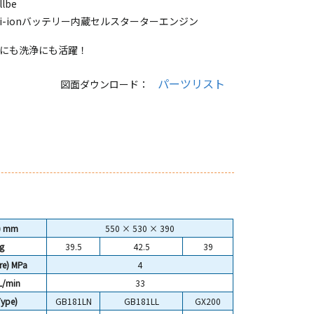
lbe
i-ionバッテリー内蔵セルスターターエンジン
にも洗浄にも活躍！
パーツリスト
図面ダウンロード：
) mm
550 × 530 × 390
g
39.5
42.5
39
e) MPa
4
L/min
33
ype)
GB181LN
GB181LL
GX200