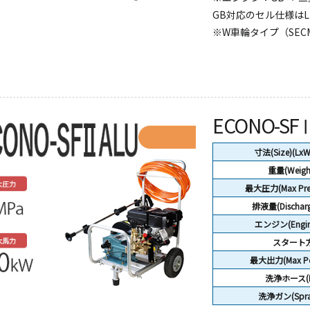
GB対応のセル仕様はL
※W車輪タイプ（SEC
ECONO-SFⅡ
寸法(Size)(Lx
重量(Weigh
最大圧力(Max Pres
排液量(Discharg
エンジン(Engine
スタート
最大出力(Max Po
洗浄ホース(H
洗浄ガン(Spra