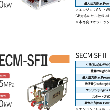
最大出力(Max Powe
※エンジン：GB ⇒ Wil
GB対応のセル仕様はL
※本写真はセラミック
SECM-SFⅡ
寸法(Size)(LxWxH
重量(Weight)
k
最大圧力(Max Pressur
排液量(Discharge) 
エンジン(Engine T
スタート方式
最大出力(Max Powe
※エンジン：GB ⇒ 三