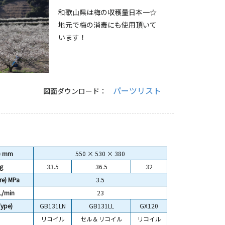
和歌山県は梅の収穫量日本一☆
地元で梅の消毒にも使用頂いて
います！
パーツリスト
図面ダウンロード：
) mm
550 × 530 × 380
g
33.5
36.5
32
e) MPa
3.5
L/min
23
ype)
GB131LN
GB131LL
GX120
リコイル
セル＆リコイル
リコイル