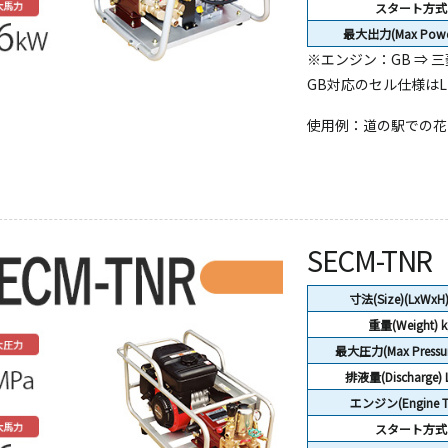
スタート方式
最大出力(Max Powe
※エンジン：GB ⇒ 三
GB対応のセル仕様はL
使用例：道の駅での花の
SECM-TNR
寸法(Size)(LxWxH
重量(Weight)
k
最大圧力(Max Pressur
排液量(Discharge) 
エンジン(Engine T
スタート方式