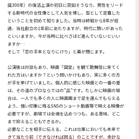
誕300年）の復活上演の初日に突如そうなり、男性をリード
する新時代の女性像として人気を博し、型として定着した
ということを初めて知りました。当時は終戦から8年が経
過、当社創立の1年前にあたりますが、時代に勢いがあった
といいますか、今が当時に比べさほど進んでいないといい
ますか…
そして「恋の手本となりにけり」と幕が閉じます。
公演後は対談もあり、映画「国宝」を観て歌舞伎に来てく
れた方はいますか？という問いかけもあり、実に多くの方
が手を挙げていました。個人的に感じた映画との一番の差
は、その道のプロならではの”品”です。たしかに映画の場
合は、一人でも多くの人に映画館まで足を運んでもらえる
よう、強い印象に残るSNSのショート動画等で映える映像が
必要ですが、劇場では全魂を込めつつも、ある意味、どこ
まで抑えることもできるか。
必要なことを相手に伝える、これは仕事においても本来で
きて当たり前（できなければ困る）のことですが、余計な