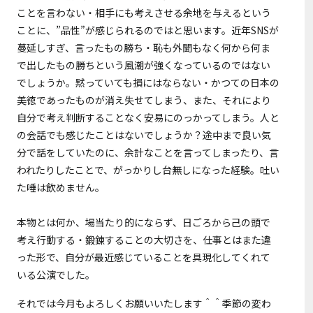
ことを言わない・相手にも考えさせる余地を与えるという
ことに、”品性”が感じられるのではと思います。近年SNSが
蔓延しすぎ、言ったもの勝ち・恥も外聞もなく何から何ま
で出したもの勝ちという風潮が強くなっているのではない
でしょうか。黙っていても損にはならない・かつての日本の
美徳であったものが消え失せてしまう、また、それにより
自分で考え判断することなく安易にのっかってしまう。人と
の会話でも感じたことはないでしょうか？途中まで良い気
分で話をしていたのに、余計なことを言ってしまったり、言
われたりしたことで、がっかりし台無しになった経験。吐い
た唾は飲めません。
本物とは何か、場当たり的にならず、日ごろから己の頭で
考え行動する・鍛錬することの大切さを、仕事とはまた違
った形で、自分が最近感じていることを具現化してくれて
いる公演でした。
それでは今月もよろしくお願いいたします＾＾季節の変わ