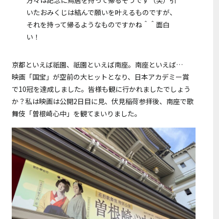
方々は記念に鳥居を持って帰るそうです（笑）引
いたおみくじは結んで願いを叶えるものですが、
それを持って帰るようなものですかね＾＾面白
い！
京都といえば祇園、祇園といえば南座。南座といえば…
映画「国宝」が空前の大ヒットとなり、日本アカデミー賞
で10冠を達成しました。皆様も観に行かれましたでしょう
か？私は映画は公開2日目に見、伏見稲荷参拝後、南座で歌
舞伎「曽根崎心中」を観てまいりました。