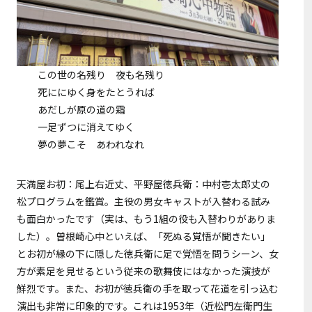
この世の名残り 夜も名残り
死ににゆく身をたとうれば
あだしが原の道の霜
一足ずつに消えてゆく
夢の夢こそ あわれなれ
天満屋お初：尾上右近丈、平野屋徳兵衛：中村壱太郎丈の
松プログラムを鑑賞。主役の男女キャストが入替わる試み
も面白かったです（実は、もう1組の役も入替わりがありま
した）。曽根崎心中といえば、「死ぬる覚悟が聞きたい」
とお初が縁の下に隠した徳兵衛に足で覚悟を問うシーン、女
方が素足を見せるという従来の歌舞伎にはなかった演技が
鮮烈です。また、お初が徳兵衛の手を取って花道を引っ込む
演出も非常に印象的です。これは1953年（近松門左衛門生