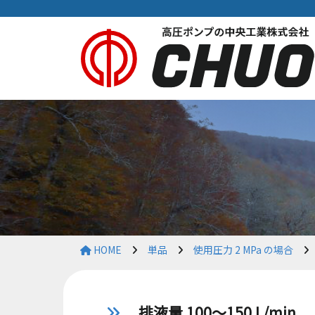
HOME
単品
使用圧力 2 MPa の場合
排液量 100～150 L/min