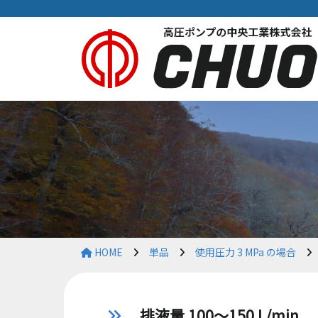
HOME
単品
使用圧力 3 MPa の場合
排液量 100～150 L/min