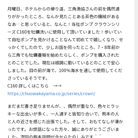
月曜日、ホテルからの帰り道、三角漁協さんの前を偶然通
りがかったところ、なんか見たことある茶色の機械がある
なあ…と思っていると、なんと！当社ポンプ クラウンシリ
ーズ C160を牡蠣洗いに使用して頂いていました！歩いてい
て自社ポンプを見かけることなんて初めてで嬉しくなり、せ
っかくでしたので、少しお話を伺ったところ、7・8年前か
ら三角でも牡蠣養殖を始めたらしく、ポンプを購入された
とのことでした。現在は順調に動いているとのことで安心
しました。目の前が海で、100％海水を通して使用してくだ
さっているそうです。
C160 詳しくはこちら →→
https://chuowakayama.co.jp/series/crown/
まだまだ書き足りませんが、、偶然が重なり、色々とラッ
キーな出会いが多く、一人通すと皆知り合いで、熊本の人
と人の近さを感じた出張でした。そして、おもてなしが凄か
ったです。お世話になった方々、誠にありがとうございま
した。次回の熊本訪問が今からたのしみです＾＾