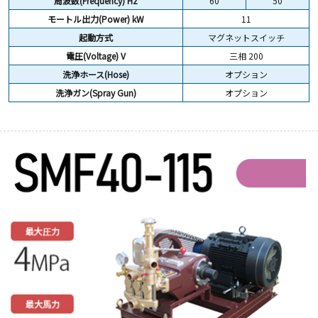
周波数(Frequency) Hz
60
50
モートル出力(Power) kW
11
起動方式
マグネットスイッチ
電圧(Voltage) V
三相 200
洗浄ホース(Hose)
オプション
洗浄ガン(Spray Gun)
オプション