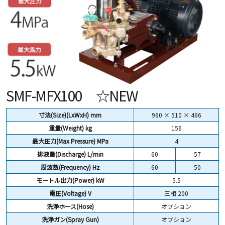
SMF-MFX100 ☆NEW
寸法(Size)(LxWxH) mm
960 × 510 × 466
重量(Weight)
kg
156
最大圧力(Max Pressure) MPa
4
排液量(Discharge) L/min
60
57
周波数(Frequency) Hz
60
50
モートル出力(Power) kW
5.5
電圧(Voltage) V
三相 200
洗浄ホース(Hose)
オプション
洗浄ガン(Spray Gun)
オプション