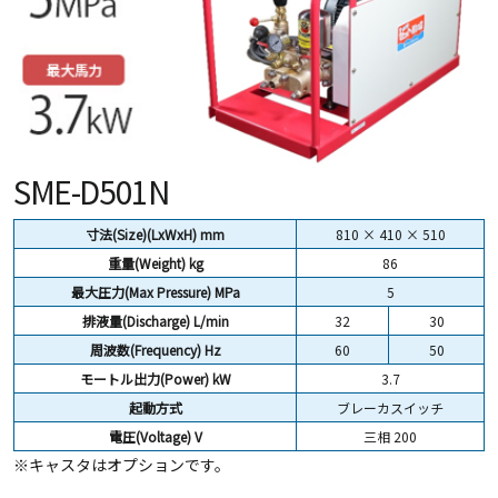
SME-D501N
寸法(Size)(LxWxH) mm
810 × 410 × 510
重量(Weight)
kg
86
最大圧力(Max Pressure) MPa
5
排液量(Discharge) L/min
32
30
周波数(Frequency) Hz
60
50
モートル出力(Power) kW
3.7
起動方式
ブレーカスイッチ
電圧(Voltage) V
三相 200
※キャスタはオプションです。