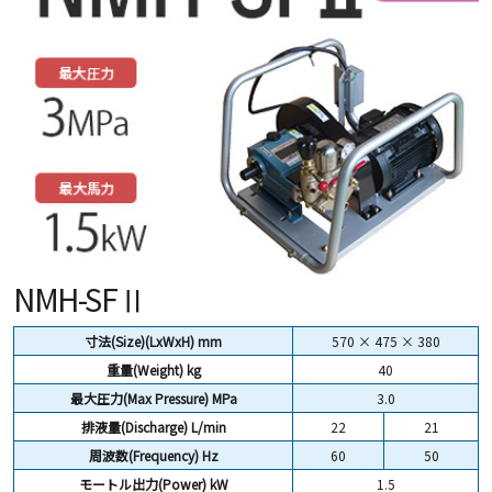
NMH-SFⅡ
寸法(Size)(LxWxH) mm
570 × 475 × 380
重量(Weight)
kg
40
最大圧力(Max Pressure) MPa
3.0
排液量(Discharge) L/min
22
21
周波数(Frequency) Hz
60
50
モートル出力(Power) kW
1.5