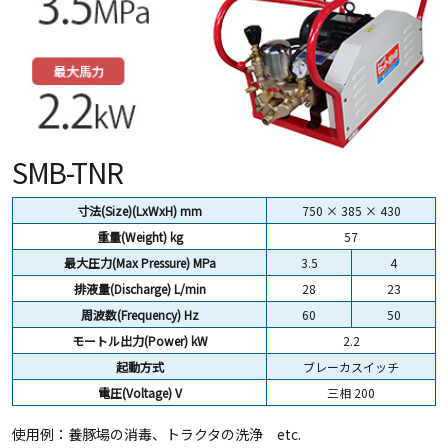
SMB-TNR
寸法(Size)(LxWxH) mm
750 × 385 × 430
重量(Weight)
kg
57
最大圧力(Max Pressure) MPa
3.5
4
排液量(Discharge) L/min
28
23
周波数(Frequency) Hz
60
50
モートル出力(Power) kW
2.2
起動方式
ブレーカスイッチ
電圧(Voltage) V
三相 200
使用例：養豚場の消毒、トラクタの洗浄 etc.