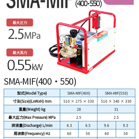
SMA-MIF(400・550)
型式(Model Type)
SMA-MIF(400)
SMA-MIF(550)
寸法(Size)(LxWxH) mm
510 × 275 × 330
510 × 340 × 330
重量(Weight) kg
28
31
最大圧力(Max Pressure) MPa
2.5
2.5
排液量(Discharge) L/min
6.3
6.5
9.6
9.3
周波数(Frequency) Hz
60
50
60
50