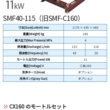
SMF40-115（旧SMF-C160）
寸法(Size)(LxWxH) mm
1170 × 645 × 660
重量(Weight)
kg
243
最大圧力(Max Pressure) MPa
4
排液量(Discharge) L/min
115
116
周波数(Frequency) Hz
60
50
モートル出力(Power) kW
11
電圧(Voltage) V
三相 200
洗浄ホース(Hose)
オプション
洗浄ガン(Spray Gun)
オプション
CX160 のモートルセット