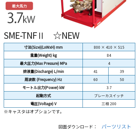
SME-TNFⅡ ☆NEW
寸法(Size)(LxWxH) mm
800 × 410 × 515
重量(Weight)
kg
84
最大圧力(Max Pressure) MPa
4
排液量(Discharge) L/min
41
39
周波数 (Frequency) Hz
60
50
モートル出力(Power) kW
3.7
起動方式
ブレーカスイッチ
電圧(Voltage) V
三相 200
※キャスタはオプションです。
パーツリスト
図面ダウンロード：