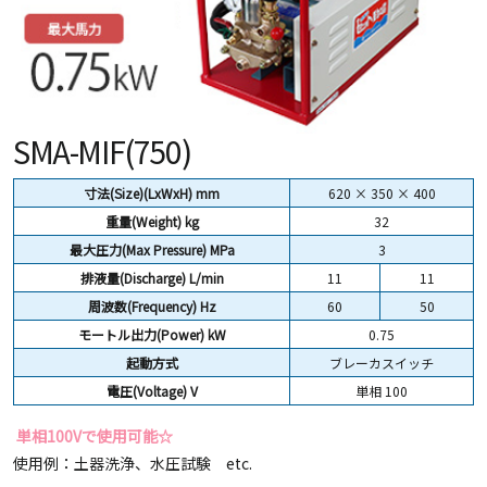
SMA-MIF(750)
寸法(Size)(LxWxH) mm
620 × 350 × 400
重量(Weight)
kg
32
最大圧力(Max Pressure) MPa
3
排液量(Discharge) L/min
11
11
周波数(Frequency) Hz
60
50
モートル出力(Power) kW
0.75
起動方式
ブレーカスイッチ
電圧(Voltage) V
単相 100
単相100Vで使用可能☆
使用例：土器洗浄、水圧試験 etc.