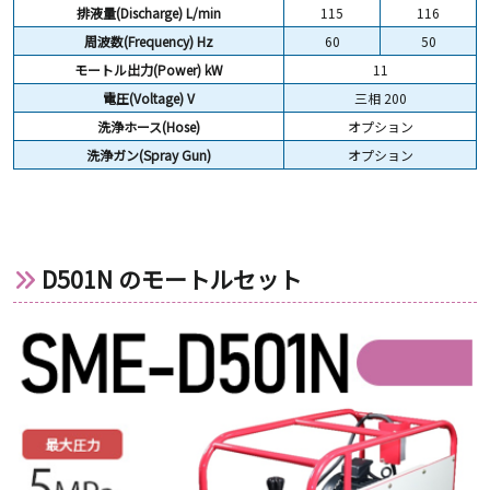
排液量(Discharge) L/min
115
116
周波数(Frequency) Hz
60
50
モートル出力(Power) kW
11
電圧(Voltage) V
三相 200
洗浄ホース(Hose)
オプション
洗浄ガン(Spray Gun)
オプション
D501N のモートルセット