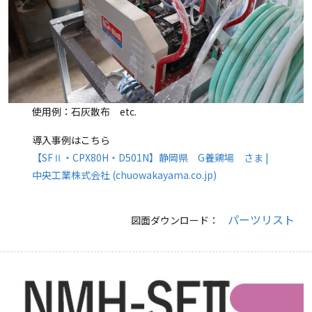
使用例：石灰散布 etc.
導入事例はこちら
【SFⅡ・CPX80H・D501N】静岡県 G養鶏場 さま |
中央工業株式会社 (chuowakayama.co.jp)
パーツリスト
図面ダウンロード：