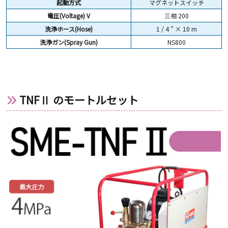
起動方式
マグネットスイッチ
電圧(Voltage) V
三相 200
洗浄ホース(Hose)
1 / 4 ” × 10 m
洗浄ガン(Spray Gun)
NS800
TNFⅡ のモートルセット