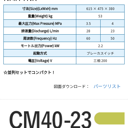
寸法(Size)(LxWxH) mm
615 × 475 × 380
重量(Weight)
kg
53
最大圧力(Max Pressure) MPa
3.5
4
排液量(Discharge) L/min
28
23
周波数(Frequency) Hz
60
50
モートル出力(Power) kW
2.2
起動方式
ブレーカスイッチ
電圧(Voltage) V
三相 200
☆並列セットでコンパクト！
パーツリスト
図面ダウンロード：