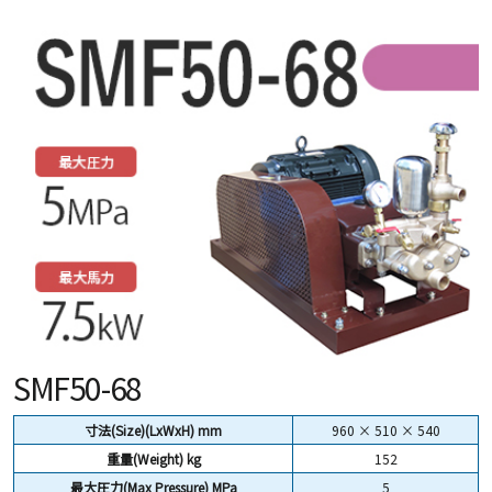
SMF50-68
寸法(Size)(LxWxH) mm
960 × 510 × 540
重量(Weight)
kg
152
最大圧力(Max Pressure) MPa
5