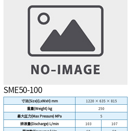
SME50-100
寸法(Size)(LxWxH) mm
1220 × 635 × 815
重量(Weight)
kg
250
最大圧力(Max Pressure) MPa
5
排液量(Discharge) L/min
103
107