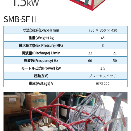
SMB-SFⅡ
寸法(Size)(LxWxH) mm
750 × 350 × 430
重量(Weight) kg
45
最大圧力(Max Pressure) MPa
3
排液量(Discharge) L/min
22
21
周波数(Frequency) Hz
60
50
モートル出力(Power) kW
1.5
起動方式
ブレーカスイッチ
電圧(Voltage) V
三相 200