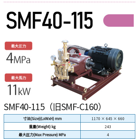
SMF40-115（旧SMF-C160）
寸法(Size)(LxWxH) mm
1170 × 645 × 660
重量(Weight)
kg
243
最大圧力(Max Pressure) MPa
4