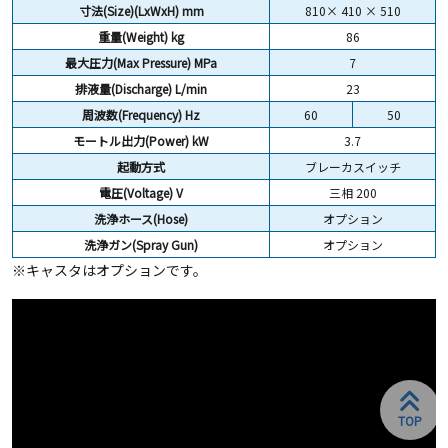
寸法(Size)(LxWxH) mm
810× 410 × 510
重量(Weight)
kg
86
最大圧力(Max Pressure) MPa
7
排液量(Discharge) L/min
23
周波数(Frequency) Hz
60
50
モートル出力(Power) kW
3.7
起動方式
ブレーカスイッチ
電圧(Voltage) V
三相 200
洗浄ホース(Hose)
オプション
洗浄ガン(Spray Gun)
オプション
※キャスタはオプションです。