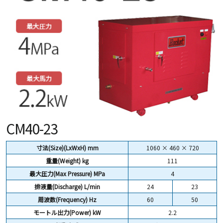
CM40-23
寸法(Size)(LxWxH) mm
1060 × 460 × 720
重量(Weight)
kg
111
最大圧力(Max Pressure) MPa
4
排液量(Discharge) L/min
24
23
周波数(Frequency) Hz
60
50
モートル出力(Power) kW
2.2