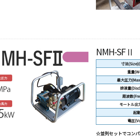
NMH-SFⅡ
寸法(Size)
重量(We
最大圧力(Max P
排液量(Disch
周波数(Freq
モートル出力(
起
電圧(Vol
☆並列セットでコンパ