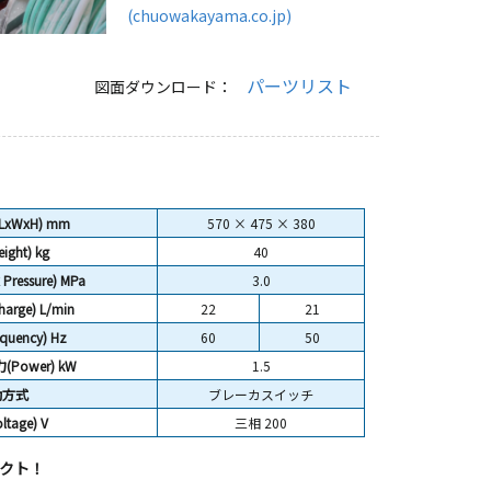
(chuowakayama.co.jp)
パーツリスト
図面ダウンロード：
(LxWxH) mm
570 × 475 × 380
ight)
kg
40
ressure) MPa
3.0
arge) L/min
22
21
uency) Hz
60
50
Power) kW
1.5
動方式
ブレーカスイッチ
tage) V
三相 200
クト！