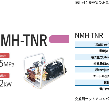
使用例：養豚場の消毒、
NMH-TNR
寸法(Size)
重量(We
最大圧力(Max P
排液量(Disch
周波数(Freq
モートル出力(
起
電圧(Vol
☆並列セットでコンパ