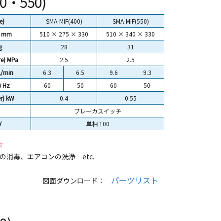
00・550)
e)
SMA-MIF(400)
SMA-MIF(550)
) mm
510 × 275 × 330
510 × 340 × 330
g
28
31
e) MPa
2.5
2.5
L/min
6.3
6.5
9.6
9.3
 Hz
60
50
60
50
) kW
0.4
0.55
ブレーカスイッチ
V
単相 100
☆
消毒、エアコンの洗浄 etc.
パーツリスト
図面ダウンロード：