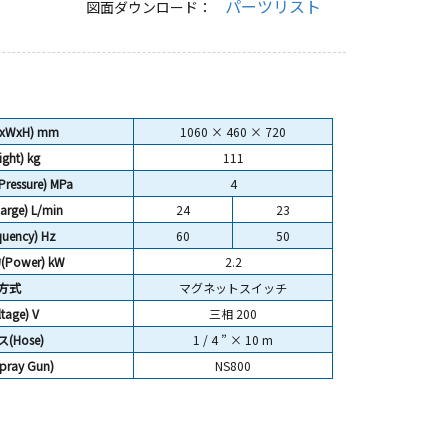
パーツリスト
図面ダウンロード：
LxWxH) mm
1060 × 460 × 720
ght)
kg
111
essure) MPa
4
rge) L/min
24
23
uency) Hz
60
50
ower) kW
2.2
方式
マグネットスイッチ
age) V
三相 200
(Hose)
1 / 4 ” × 10 m
ray Gun)
NS800