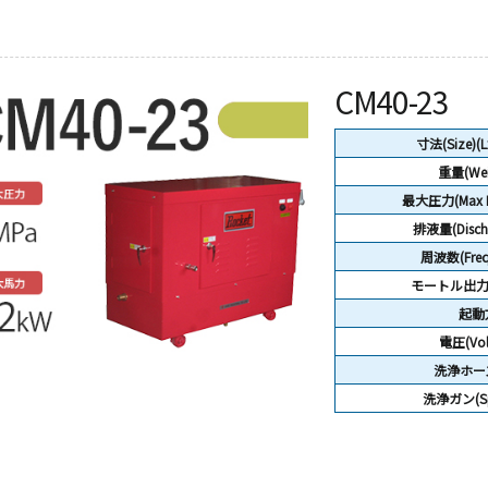
CM40-23
寸法(Size)(
重量(Wei
最大圧力(Max Pr
排液量(Discha
周波数(Freq
モートル出力(P
起動
電圧(Volt
洗浄ホース
洗浄ガン(Sp