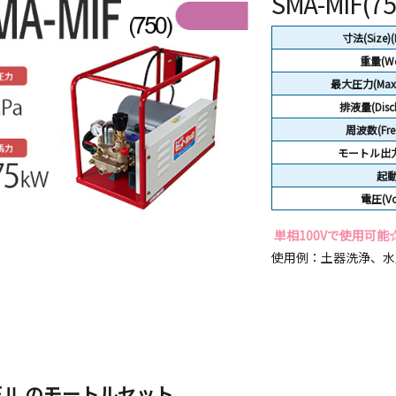
SMA-MIF(75
寸法(Size)
重量(We
最大圧力(Max P
排液量(Disch
周波数(Freq
モートル出力(
起
電圧(Vol
単相100Vで使用可能
使用例：土器洗浄、水圧
FⅡ のモートルセット