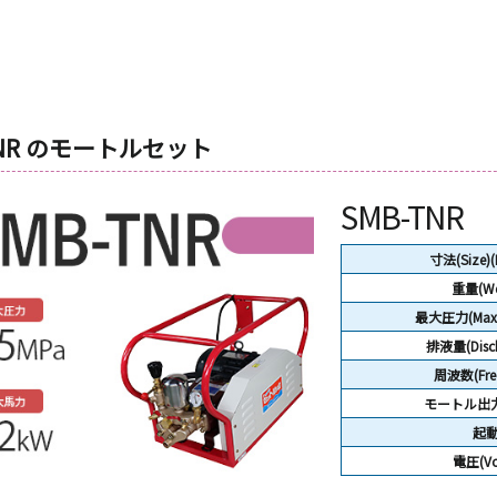
NR のモートルセット
SMB-TNR
寸法(Size)
重量(We
最大圧力(Max P
排液量(Disch
周波数(Freq
モートル出力(
起
電圧(Vol