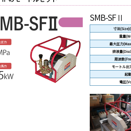
SMB-SFⅡ
寸法(Size)
重量(Wei
最大圧力(Max P
排液量(Disch
周波数(Freq
モートル出力(
起
電圧(Vol