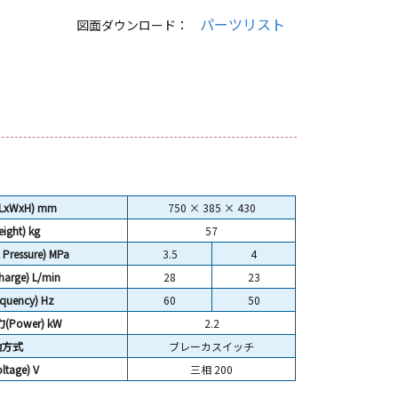
パーツリスト
図面ダウンロード：
(LxWxH) mm
750 × 385 × 430
ight)
kg
57
ressure) MPa
3.5
4
arge) L/min
28
23
uency) Hz
60
50
Power) kW
2.2
動方式
ブレーカスイッチ
tage) V
三相 200