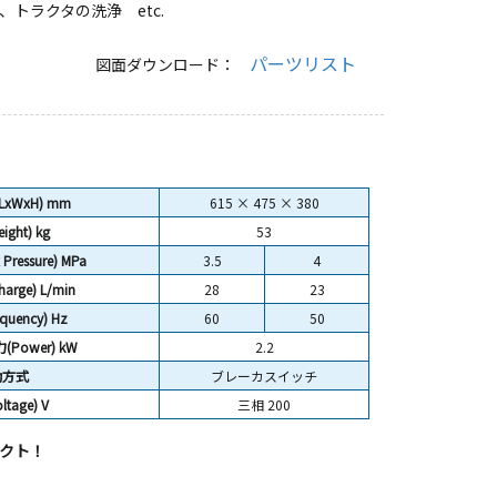
トラクタの洗浄 etc.
パーツリスト
図面ダウンロード：
(LxWxH) mm
615 × 475 × 380
ight)
kg
53
ressure) MPa
3.5
4
arge) L/min
28
23
uency) Hz
60
50
Power) kW
2.2
動方式
ブレーカスイッチ
tage) V
三相 200
クト！