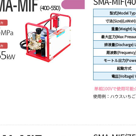
SMA-MIF(4
型式(Model Typ
寸法(Size)(LxWxH
重量(Weight) k
最大圧力(Max Pressur
排液量(Discharge) 
周波数(Frequency)
モートル出力(Power
起動方式
電圧(Voltage) 
単相100Vで使用可能
使用例：ハウスいちごの