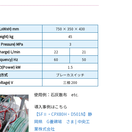
(LxWxH) mm
750 × 350 × 430
ght) kg
45
ressure) MPa
3
arge) L/min
22
21
uency) Hz
60
50
Power) kW
1.5
動方式
ブレーカスイッチ
tage) V
三相 200
使用例：石灰散布 etc.
導入事例はこちら
【SFⅡ・CPX80H・D501N】静
岡県 G養鶏場 さま | 中央工
業株式会社