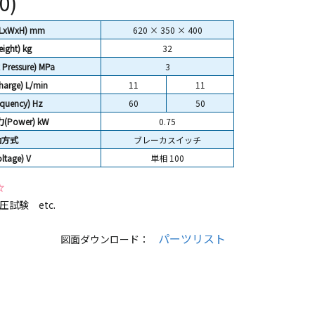
0)
(LxWxH) mm
620 × 350 × 400
ight)
kg
32
ressure) MPa
3
arge) L/min
11
11
uency) Hz
60
50
Power) kW
0.75
動方式
ブレーカスイッチ
tage) V
単相 100
☆
試験 etc.
パーツリスト
図面ダウンロード：