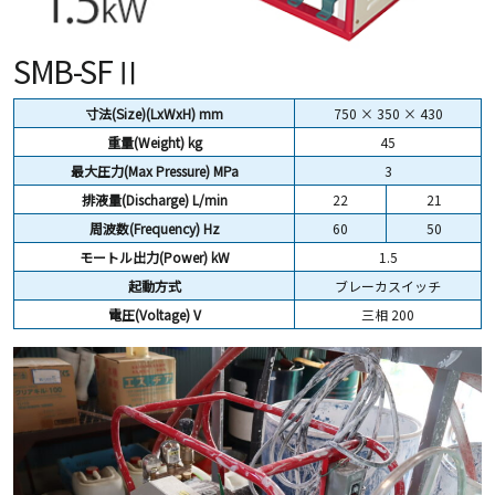
SMB-SFⅡ
寸法(Size)(LxWxH) mm
750 × 350 × 430
重量(Weight) kg
45
最大圧力(Max Pressure) MPa
3
排液量(Discharge) L/min
22
21
周波数(Frequency) Hz
60
50
モートル出力(Power) kW
1.5
起動方式
ブレーカスイッチ
電圧(Voltage) V
三相 200