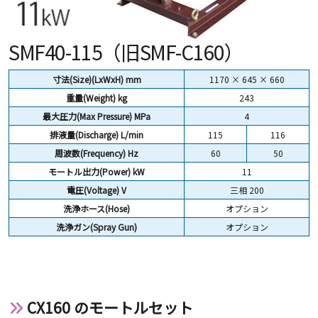
SMF40-115（旧SMF-C160）
寸法(Size)(LxWxH) mm
1170 × 645 × 660
重量(Weight)
kg
243
最大圧力(Max Pressure) MPa
4
排液量(Discharge) L/min
115
116
周波数(Frequency) Hz
60
50
モートル出力(Power) kW
11
電圧(Voltage) V
三相 200
洗浄ホース(Hose)
オプション
洗浄ガン(Spray Gun)
オプション
CX160 のモートルセット