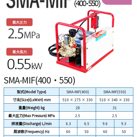
SMA-MIF(400・550)
型式(Model Type)
SMA-MIF(400)
SMA-MIF(550)
寸法(Size)(LxWxH) mm
510 × 275 × 330
510 × 340 × 330
重量(Weight) kg
28
31
最大圧力(Max Pressure) MPa
2.5
2.5
排液量(Discharge) L/min
6.3
6.5
9.6
9.3
周波数(Frequency) Hz
60
50
60
50