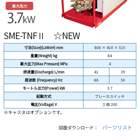
SME-TNFⅡ ☆NEW
寸法(Size)(LxWxH) mm
800 × 410 × 515
重量(Weight)
kg
84
最大圧力(Max Pressure) MPa
4
排液量(Discharge) L/min
41
39
周波数 (Frequency) Hz
60
50
モートル出力(Power) kW
3.7
起動方式
ブレーカスイッチ
電圧(Voltage) V
三相 200
※キャスタはオプションです。
パーツリスト
図面ダウンロード：