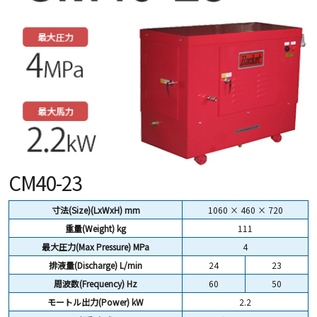
CM40-23
寸法(Size)(LxWxH) mm
1060 × 460 × 720
重量(Weight)
kg
111
最大圧力(Max Pressure) MPa
4
排液量(Discharge) L/min
24
23
周波数(Frequency) Hz
60
50
モートル出力(Power) kW
2.2