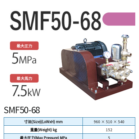
SMF50-68
寸法(Size)(LxWxH) mm
960 × 510 × 540
重量(Weight)
kg
152
最大圧力(Max Pressure) MPa
5