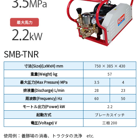
SMB-TNR
寸法(Size)(LxWxH) mm
750 × 385 × 430
重量(Weight)
kg
57
最大圧力(Max Pressure) MPa
3.5
4
排液量(Discharge) L/min
28
23
周波数(Frequency) Hz
60
50
モートル出力(Power) kW
2.2
起動方式
ブレーカスイッチ
電圧(Voltage) V
三相 200
使用例：養豚場の消毒、トラクタの洗浄 etc.