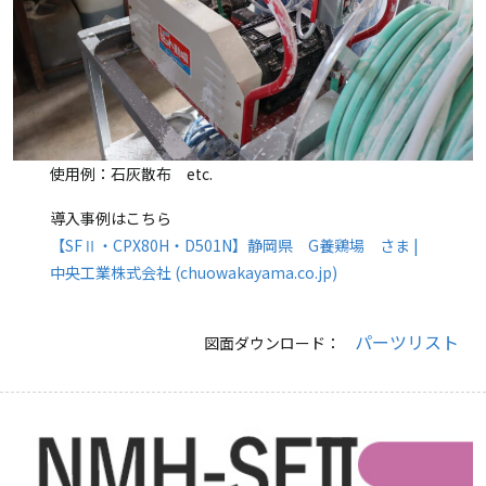
使用例：石灰散布 etc.
導入事例はこちら
【SFⅡ・CPX80H・D501N】静岡県 G養鶏場 さま |
中央工業株式会社 (chuowakayama.co.jp)
パーツリスト
図面ダウンロード：