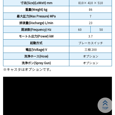
寸法(Size)(LxWxH) mm
810× 410 × 510
重量(Weight)
kg
86
最大圧力(Max Pressure) MPa
7
排液量(Discharge) L/min
23
周波数(Frequency) Hz
60
50
モートル出力(Power) kW
3.7
起動方式
ブレーカスイッチ
電圧(Voltage) V
三相 200
洗浄ホース(Hose)
オプション
洗浄ガン(Spray Gun)
オプション
※キャスタはオプションです。