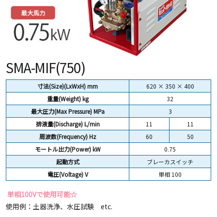
SMA-MIF(750)
寸法(Size)(LxWxH) mm
620 × 350 × 400
重量(Weight)
kg
32
最大圧力(Max Pressure) MPa
3
排液量(Discharge) L/min
11
11
周波数(Frequency) Hz
60
50
モートル出力(Power) kW
0.75
起動方式
ブレーカスイッチ
電圧(Voltage) V
単相 100
単相100Vで使用可能☆
使用例：土器洗浄、水圧試験 etc.