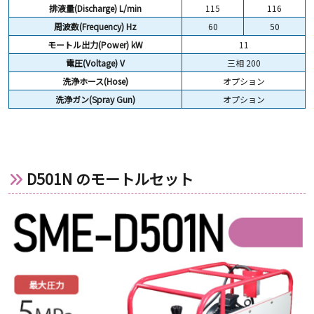
排液量(Discharge) L/min
115
116
周波数(Frequency) Hz
60
50
モートル出力(Power) kW
11
電圧(Voltage) V
三相 200
洗浄ホース(Hose)
オプション
洗浄ガン(Spray Gun)
オプション
D501N のモートルセット