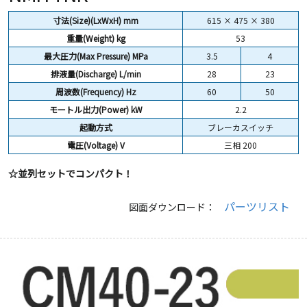
寸法(Size)(LxWxH) mm
615 × 475 × 380
重量(Weight)
kg
53
最大圧力(Max Pressure) MPa
3.5
4
排液量(Discharge) L/min
28
23
周波数(Frequency) Hz
60
50
モートル出力(Power) kW
2.2
起動方式
ブレーカスイッチ
電圧(Voltage) V
三相 200
☆並列セットでコンパクト！
パーツリスト
図面ダウンロード：