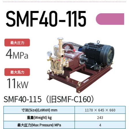
SMF40-115（旧SMF-C160）
寸法(Size)(LxWxH) mm
1170 × 645 × 660
重量(Weight)
kg
243
最大圧力(Max Pressure) MPa
4