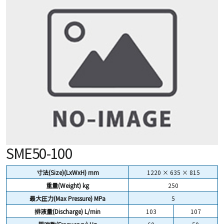
SME50-100
寸法(Size)(LxWxH) mm
1220 × 635 × 815
重量(Weight)
kg
250
最大圧力(Max Pressure) MPa
5
排液量(Discharge) L/min
103
107