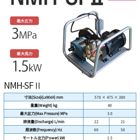
NMH-SFⅡ
寸法(Size)(LxWxH) mm
570 × 475 × 380
重量(Weight)
kg
40
最大圧力(Max Pressure) MPa
3.0
排液量(Discharge) L/min
22
21
周波数(Frequency) Hz
60
50
モートル出力(Power) kW
1.5