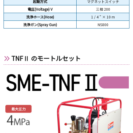
起動方式
マグネットスイッチ
電圧(Voltage) V
三相 200
洗浄ホース(Hose)
1 / 4 ” × 10 m
洗浄ガン(Spray Gun)
NS800
TNFⅡ のモートルセット