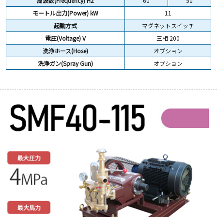
周波数(Frequency) Hz
60
50
モートル出力(Power) kW
11
起動方式
マグネットスイッチ
電圧(Voltage) V
三相 200
洗浄ホース(Hose)
オプション
洗浄ガン(Spray Gun)
オプション