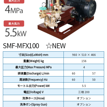
SMF-MFX100 ☆NEW
寸法(Size)(LxWxH) mm
960 × 510 × 466
重量(Weight)
kg
156
最大圧力(Max Pressure) MPa
4
排液量(Discharge) L/min
60
57
周波数(Frequency) Hz
60
50
モートル出力(Power) kW
5.5
電圧(Voltage) V
三相 200
洗浄ホース(Hose)
オプション
洗浄ガン(Spray Gun)
オプション