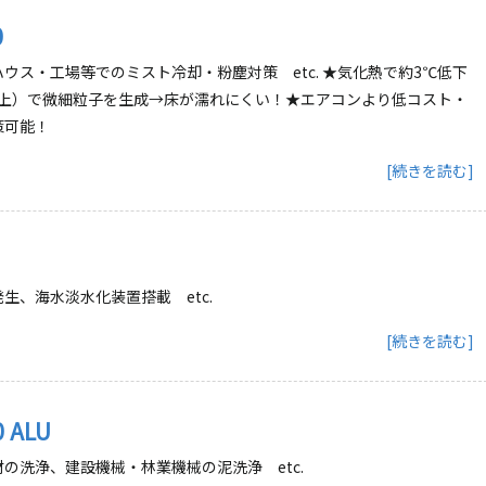
0
ウス・工場等でのミスト冷却・粉塵対策 etc. ★気化熱で約3℃低下
以上）で微細粒子を生成→床が濡れにくい！★エアコンより低コスト・
策可能！
[続きを読む]
生、海水淡水化装置搭載 etc.
[続きを読む]
 ALU
の洗浄、建設機械・林業機械の泥洗浄 etc.