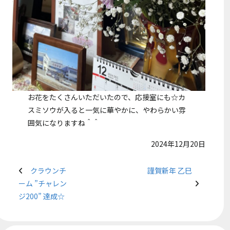
お花をたくさんいただいたので、応接室にも☆カ
スミソウが入ると一気に華やかに、やわらかい雰
囲気になりますね＾＾
2024年12月20日
クラウンチ
謹賀新年 乙巳
ーム ”チャレン
ジ200” 達成☆